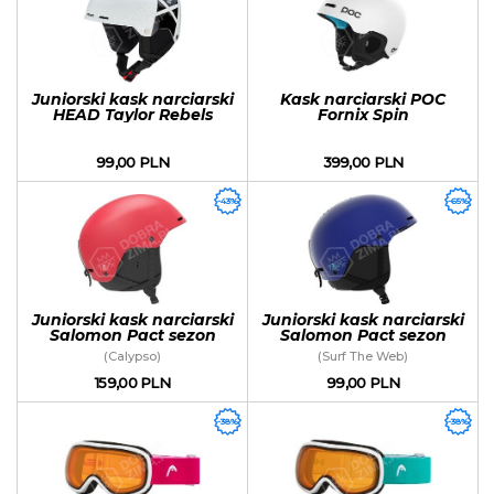
Juniorski kask narciarski
Kask narciarski POC
HEAD Taylor Rebels
Fornix Spin
sezon 2020
99,00 PLN
399,00 PLN
-43%
-65%
Juniorski kask narciarski
Juniorski kask narciarski
Salomon Pact sezon
Salomon Pact sezon
2020
2020
(Calypso)
(Surf The Web)
159,00 PLN
99,00 PLN
-38%
-38%