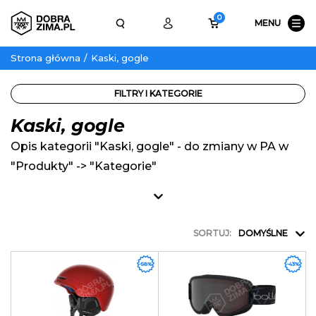
0
MENU
Strona główna
Kaski, gogle
FILTRY I KATEGORIE
Kaski, gogle
Opis kategorii "Kaski, gogle" - do zmiany w PA w
"Produkty" -> "Kategorie"
SORTUJ:
DOMYŚLNE
-58%
-43%