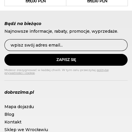
199,00 PLN
199,00 PLN
Bądź na bieżąco
Najnowsze informacje, rabaty, promocje, wyprzedaże.
ZAPISZ SIĘ
Możesz zrezygnować w każdej chwili. W tym celu przeczytaj
politykę
prywatności i cookie
.
dobrazima.pl
Mapa dojazdu
Blog
Kontakt
Sklep we Wrocławiu