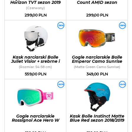
Horizon TVT sezon 2019
Count AMID sezon
2018/2019
(Czerwony)
299,00 PLN
299,00 PLN
-36%
-58%
Kask narciarski Bolle
Gogle narciarskie Bolle
Juliet Visior + srebrne i
Emperor Camo Sunrise
żółte szkło
(Rozmiar: 54-58 cm)
(Matte Green Camo Sunrise)
559,00 PLN
349,00 PLN
-60%
-64%
Gogle narciarskie
Kask Bolle Instinct Matte
Rossignol Ace Hero W
Blue Red sezon 2018/2019
sezon 2020