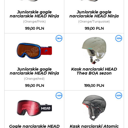
Juniorskie gogle
Juniorskie gogle
narciarskie HEAD Ninja
narciarskie HEAD Ninja
sezon 2018/2019
sezon 2018/2019
(Orange/Pink)
(Orange/Turquoise)
99,00 PLN
99,00 PLN
-38%
-53%
Juniorskie gogle
Kask narciarski HEAD
narciarskie HEAD Ninja
Thea BOA sezon
sezon 2018/2019
2018/2019
(Orange/red)
99,00 PLN
199,00 PLN
-46%
-63%
Gogle narciarskie HEAD
Kask narciarski Atomic