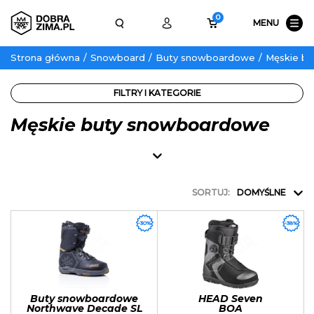
0
MENU
Strona główna
Snowboard
Buty snowboardowe
Męskie b
FILTRY I KATEGORIE
Męskie buty snowboardowe
SORTUJ:
DOMYŚLNE
-30%
-38%
Buty snowboardowe
HEAD Seven
Northwave Decade SL
BOA