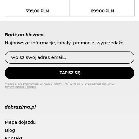
Black sezon 2022
799,00 PLN
899,00 PLN
Bądź na bieżąco
Najnowsze informacje, rabaty, promocje, wyprzedaże.
ZAPISZ SIĘ
Możesz zrezygnować w każdej chwili. W tym celu przeczytaj
politykę
prywatności i cookie
.
dobrazima.pl
Mapa dojazdu
Blog
Kontakt