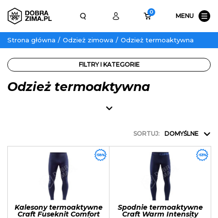
0
MENU
Strona główna
Odzież zimowa
Odzież termoaktywna
FILTRY I KATEGORIE
Odzież termoaktywna
SORTUJ:
DOMYŚLNE
-58%
-53%
Kalesony termoaktywne
Spodnie termoaktywne
Craft Fuseknit Comfort
Craft Warm Intensity