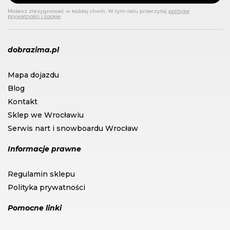
Możesz zrezygnować w każdej chwili. W tym celu przeczytaj
politykę
prywatności i cookie
.
dobrazima.pl
Mapa dojazdu
Blog
Kontakt
Sklep we Wrocławiu
Serwis nart i snowboardu Wrocław
Informacje prawne
Regulamin sklepu
Polityka prywatności
Pomocne linki