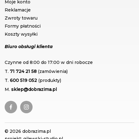
Moje konto
Reklamacje
Zwroty towaru
Formy płatności
Koszty wysyłki
Biuro obsługi klienta
Czynne od 8:00 do 17:00 w dni robocze
T.
71 724 21 58
(zamówienia)
T.
600 519 052
(produkty)
M.
sklep@dobrazima.pl
© 2026 dobrazima.pl
projekt: gilewski-studio.pl