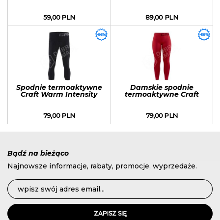
Maritime sezon 2018/2019
Maritime sezon 2018/2019
59,00 PLN
89,00 PLN
-56%
-56%
Spodnie termoaktywne
Damskie spodnie
Craft Warm Intensity
termoaktywne Craft
Knicker Black sezon
Warm Intensity
2018/2019
Czerwone
79,00 PLN
79,00 PLN
Bądź na bieżąco
Najnowsze informacje, rabaty, promocje, wyprzedaże.
ZAPISZ SIĘ