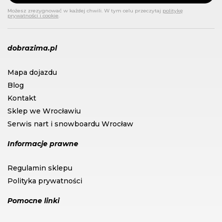
Możesz zrezygnować w każdej chwili. W tym celu przeczytaj
politykę
prywatności i cookie
.
dobrazima.pl
Mapa dojazdu
Blog
Kontakt
Sklep we Wrocławiu
Serwis nart i snowboardu Wrocław
Informacje prawne
Regulamin sklepu
Polityka prywatności
Pomocne linki