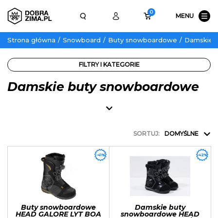
0
MENU
Strona główna
Snowboard
Buty snowboardowe
Damskie 
FILTRY I KATEGORIE
Damskie buty snowboardowe
SORTUJ:
DOMYŚLNE
-41%
-42%
Buty snowboardowe
Damskie buty
HEAD GALORE LYT BOA
snowboardowe HEAD