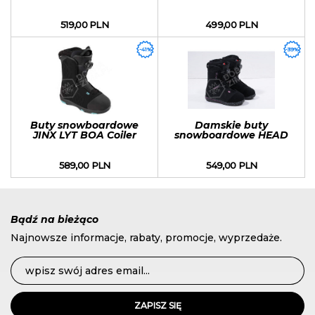
Coiler sezon 2021
One BOA sezon 2018/2019
519,00 PLN
499,00 PLN
-41%
-39%
Buty snowboardowe
Damskie buty
JINX LYT BOA Coiler
snowboardowe HEAD
sezon 2021
Three BOA sezon
2018/2019
589,00 PLN
549,00 PLN
Bądź na bieżąco
Najnowsze informacje, rabaty, promocje, wyprzedaże.
ZAPISZ SIĘ