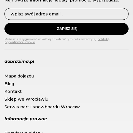
Najnowsze informacje, rabaty, promocje, wyprzedaże.
ZAPISZ SIĘ
Możesz zrezygnować w każdej chwili. W tym celu przeczytaj
politykę
prywatności i cookie
.
dobrazima.pl
Mapa dojazdu
Blog
Kontakt
Sklep we Wrocławiu
Serwis nart i snowboardu Wrocław
Informacje prawne