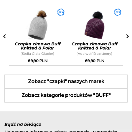
Blue)
d & Polar (Danke Light Grey)
-52%
-52%
Czapka zimowa Buff
Czapka zimowa Buff
C
Knitted & Polar
Knitted & Polar
(Stella Glala Glacier)
(Adalwolf Blackberry)
69,90 PLN
69,90 PLN
Zobacz "czapki" naszych marek
Zobacz kategorie produktów "BUFF"
Bądź na bieżąco