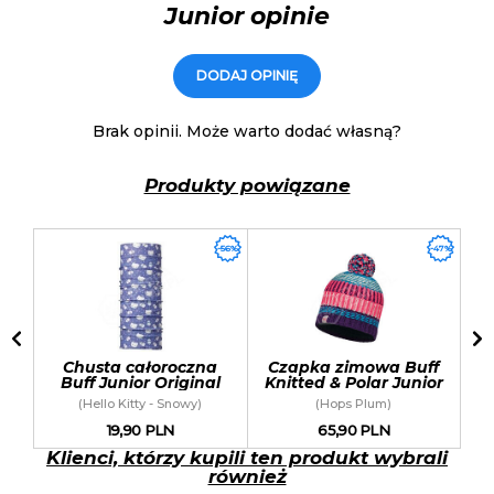
Junior opinie
DODAJ OPINIĘ
Brak opinii. Może warto dodać własną?
Produkty powiązane
-56%
-47%
Chusta całoroczna
Czapka zimowa Buff
Buff Junior Original
Knitted & Polar Junior
Buff
(Hello Kitty - Snowy)
(Hops Plum)
19,90 PLN
65,90 PLN
Klienci, którzy kupili ten produkt wybrali
również