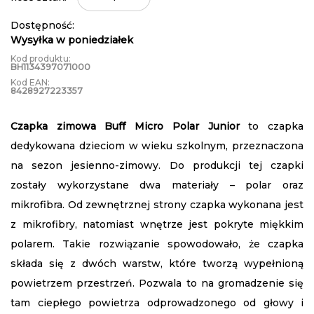
Dostępność:
Wysyłka w poniedziałek
Kod produktu:
BH1134397071000
Kod EAN:
8428927223357
Czapka zimowa Buff Micro Polar Junior
to czapka
dedykowana dzieciom w wieku szkolnym, przeznaczona
na sezon jesienno-zimowy. Do produkcji tej czapki
zostały wykorzystane dwa materiały – polar oraz
mikrofibra. Od zewnętrznej strony czapka wykonana jest
z mikrofibry, natomiast wnętrze jest pokryte miękkim
polarem. Takie rozwiązanie spowodowało, że czapka
składa się z dwóch warstw, które tworzą wypełnioną
powietrzem przestrzeń. Pozwala to na gromadzenie się
tam ciepłego powietrza odprowadzonego od głowy i