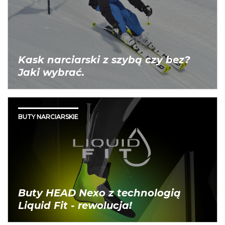
Kask narciarski z szybą czy bez?
Jaki wybrać.
BUTY NARCIARSKIE
Buty HEAD Nexo z technologią
Liquid Fit - rewolucja!