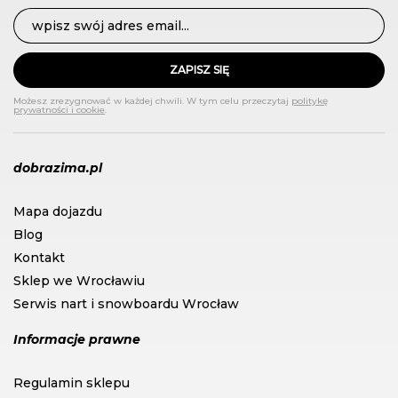
ZAPISZ SIĘ
Możesz zrezygnować w każdej chwili. W tym celu przeczytaj
politykę
prywatności i cookie
.
dobrazima.pl
Mapa dojazdu
Blog
Kontakt
Sklep we Wrocławiu
Serwis nart i snowboardu Wrocław
Informacje prawne
Regulamin sklepu