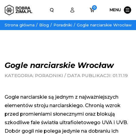
0
MENU
Strona główna
Blog
Poradniki
Gogle narciarskie Wrocław
Gogle narciarskie Wrocław
KATEGORIA:
PORADNIKI
/
DATA PUBLIKACJI:
01.11.19
Gogle narciarskie są jednym z najważniejszych
elementów stroju narciarskiego. Chronią wzrok
przed promieniami słonecznymi oraz blokują
szkodliwe fale światła ultrafioletowego UVA i UVB.
Dobór gogli nie polega jedynie na dobraniu ich