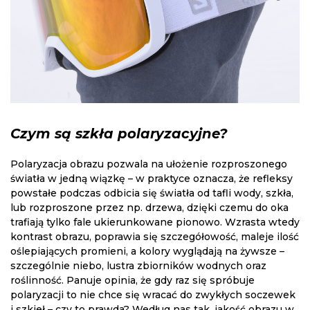
Czym są szkła polaryzacyjne?
Polaryzacja obrazu pozwala na ułożenie rozproszonego
światła w jedną wiązkę – w praktyce oznacza, że refleksy
powstałe podczas odbicia się światła od tafli wody, szkła,
lub rozproszone przez np. drzewa, dzięki czemu do oka
trafiają tylko fale ukierunkowane pionowo. Wzrasta wtedy
kontrast obrazu, poprawia się szczegółowość, maleje ilość
oślepiających promieni, a kolory wyglądają na żywsze –
szczególnie niebo, lustra zbiorników wodnych oraz
roślinność. Panuje opinia, że gdy raz się spróbuje
polaryzacji to nie chce się wracać do zwykłych soczewek
i szkieł – czy to prawda? Według nas tak, jakość obrazu w