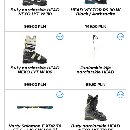
Buty narciarskie HEAD
HEAD VECTOR RS 90 W
NEXO LYT W 110
Black / Anthracite
Anthracite / Black
999,00 PLN
749,00 PLN
-45%
-57%
Buty narciarskie HEAD
Juniorskie kije
NEXO LYT W 100
narciarskie HEAD
Anthracite / Violet sezon
WORLDCUP SG sezon
2018/2019
2020
999,00 PLN
89,90 PLN
-33%
-41%
Narty Salomon E XDR 76
Buty narciarskie HEAD
ST C + L10 GW L80 Bl
NEXO LYT 130 RS